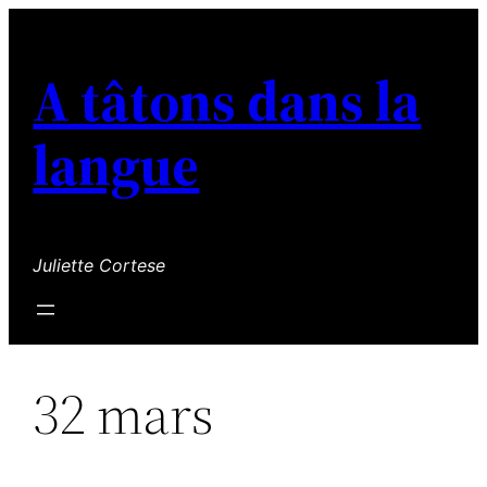
Aller
au
A tâtons dans la
contenu
langue
Juliette Cortese
32 mars