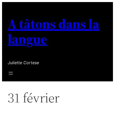
Aller
au
A tâtons dans la
contenu
langue
Juliette Cortese
31 février