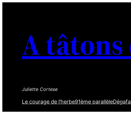
Aller
au
contenu
A tâtons
Juliette Cortese
Le courage de l’herbe
91ème parallèle
Dégafa