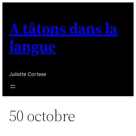
Aller
au
A tâtons dans la
contenu
langue
Juliette Cortese
50 octobre