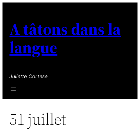
Aller
au
A tâtons dans la
contenu
langue
Juliette Cortese
51 juillet