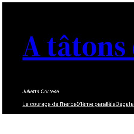
Aller
au
contenu
A tâtons
Juliette Cortese
Le courage de l’herbe
91ème parallèle
Dégafa