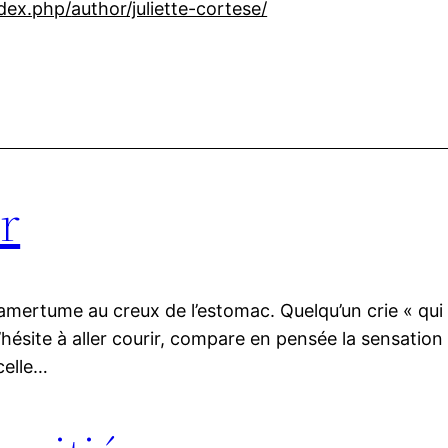
ndex.php/
author/juliette-cortese/
r
e amertume au creux de l’estomac. Quelqu’un crie « qui a
’hésite à aller courir, compare en pensée la sensati
celle…