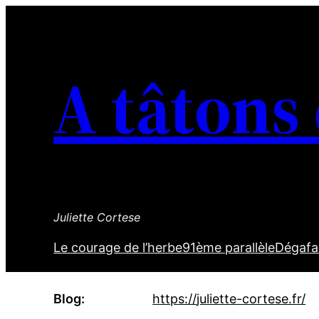
Aller
au
contenu
A tâtons
Juliette Cortese
Le courage de l’herbe
91ème parallèle
Dégafa
Blog
https://
juliette-cortese.fr/