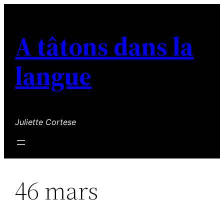
Aller
au
A tâtons dans la
contenu
langue
Juliette Cortese
46 mars