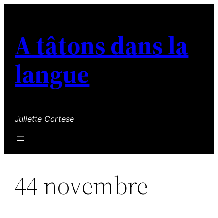
Aller
au
A tâtons dans la
contenu
langue
Juliette Cortese
44 novembre