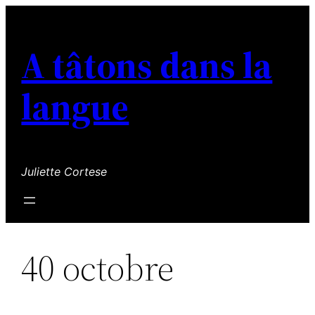
Aller
au
A tâtons dans la
contenu
langue
Juliette Cortese
40 octobre