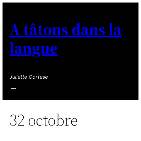
Aller
au
A tâtons dans la
contenu
langue
Juliette Cortese
32 octobre