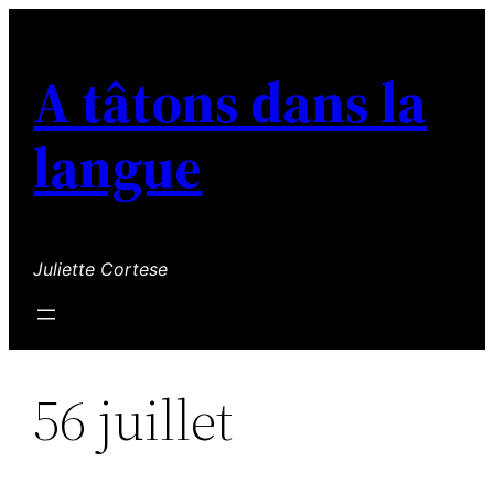
Aller
au
A tâtons dans la
contenu
langue
Juliette Cortese
56 juillet