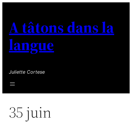
Aller
au
A tâtons dans la
contenu
langue
Juliette Cortese
35 juin